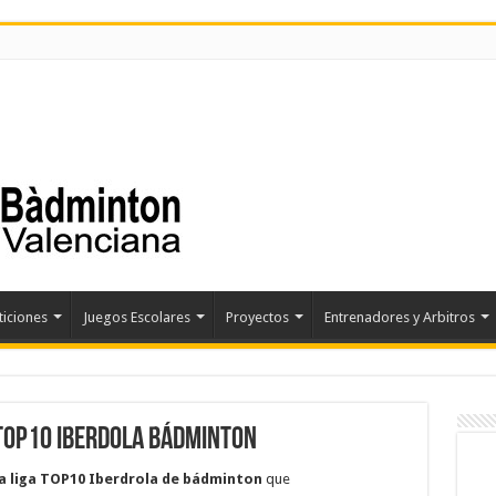
iciones
Juegos Escolares
Proyectos
Entrenadores y Arbitros
TOP10 IBERDOLA BÁDMINTON
la liga TOP10 Iberdrola de bádminton
que