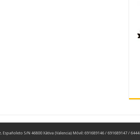
 Españoleto S/N 46800 Xàtiva (Valencia) Móvil: 691689146 / 691689147 / 644