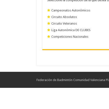
Seleccione la competición de la que desea s
Campeonatos Autonómicos
Circuito Absolutos
Circuito Veteranos
Liga Autonómica DE CLUBES
Competiciones Nacionales
Federación de Badmintón Comunidad Valenciana Plz.