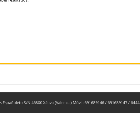
aber resultados:
 Españoleto S/N 46800 Xàtiva (Valencia) Móvil: 691689146 / 691689147 / 644