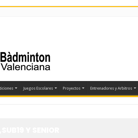
iciones
Juegos Escolares
Proyectos
Entrenadores y Arbitros
,SUB19 Y SENIOR