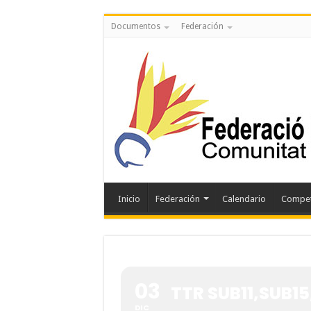
Documentos
Federación
Inicio
Federación
Calendario
Compet
03
TTR SUB11,SUB15
DIC