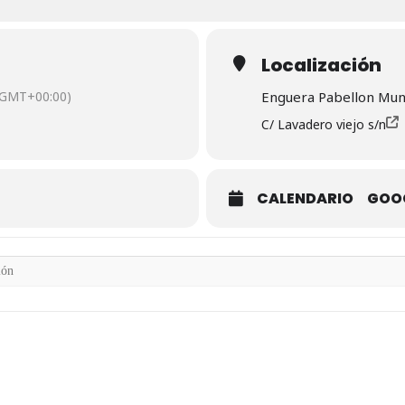
Localización
(GMT+00:00)
Enguera Pabellon Muni
C/ Lavadero viejo s/n
CALENDARIO
GOO
B11,SUB15,SUB19 Y SENIOR []