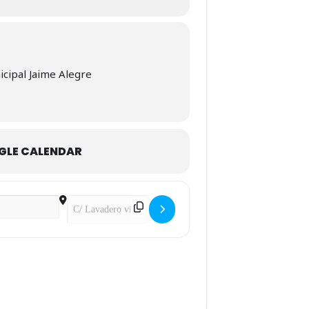
cipal Jaime Alegre
GLE CALENDAR
Destination Address - TTR SUB11,SUB15,SUB19 Y SEN