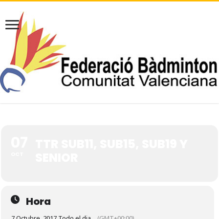
07
TTR SUB11, SUB15, SUB19 Y
SENIOR
OCT
Hora
7 Octubre, 2017 Todo el dia
(GMT+00:00)