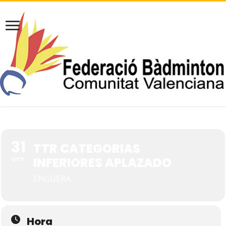
31
TTR CATEGORIAS
INFERIORES APLAZADO
OCT
ENGUERA
Hora