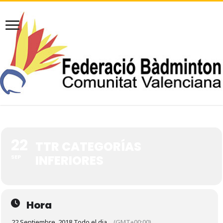
22
TTR CATEGORÍAS
INFERIORES
SEP
Hora
22 Septiembre, 2018 Todo el dia
(GMT+00:00)