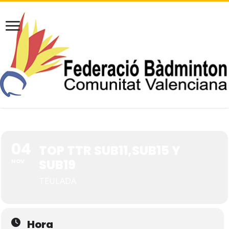
04
TOP TTR SUB11,SUB15 Y
SUB19
NOV
TEULADA
Hora