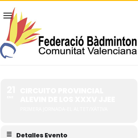
21
CIRCUITO PROVINCIAL
ALEVIN DE LOS XXXV JJEE
ENE
PRIMERA JORNADA-EL ALTET/XÀTIVA
Detalles Evento