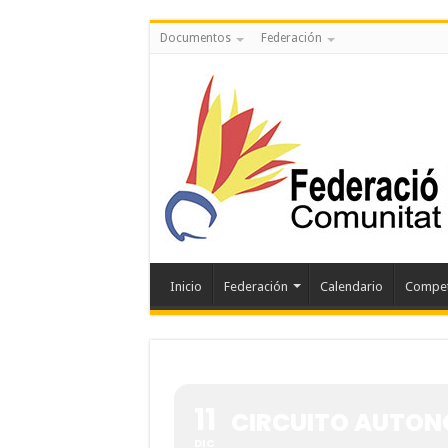
Documentos
Federación
Inicio
Federación
Calendario
Compet
11
CIRCUITO AUTON
DIC