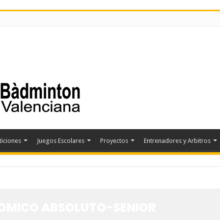
iciones
Juegos Escolares
Proyectos
Entrenadores y Arbitros
OMICO ABSOLUTO-SENIOR