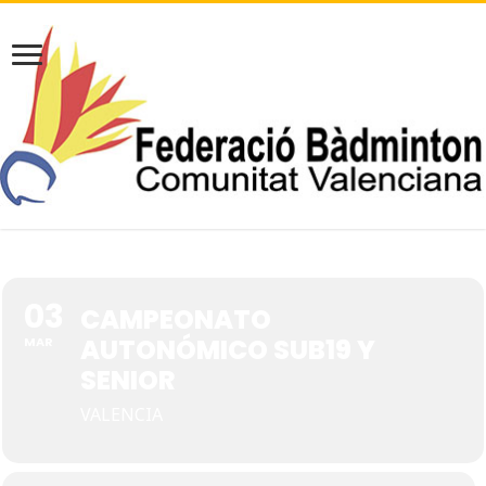
03
CAMPEONATO
AUTONÓMICO SUB19 Y
MAR
SENIOR
VALENCIA