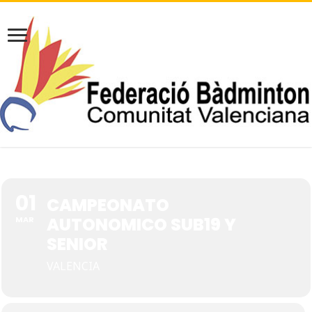
01
CAMPEONATO
AUTONOMICO SUB19 Y
MAR
SENIOR
VALENCIA