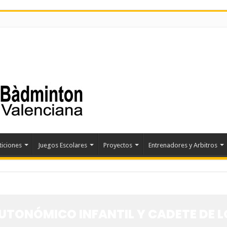
iciones
Juegos Escolares
Proyectos
Entrenadores y Arbitros
ONÓMICO INFANTIL Y CADETE DE LO