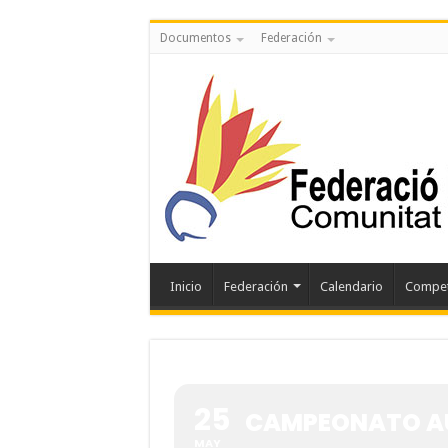
Documentos
Federación
Inicio
Federación
Calendario
Compet
25
CAMPEONATO AUT
MAY