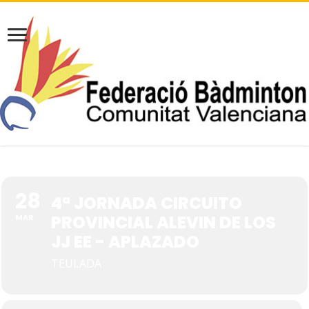
28
4ª JORNADA CIRCUITO
PROVINCIAL ALEVIN DE LOS
MAR
JJ EE - APLAZADO
TEULADA