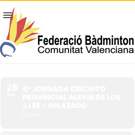
28
4ª JORNADA CIRCUITO
PROVINCIAL ALEVIN DE LOS
MAR
JJ EE - APLAZADO
XÀTIVA