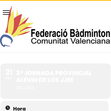
21
3ª JORNADA PROVINCIAL
ALEVIN DE LOS JJEE
ABR
ENGUERA
Hora