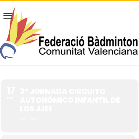
17
3ª JORNADA CIRCUITO
AUTONÓMICO INFANTIL DE
FEB
LOS JJEE
XÀTIVA