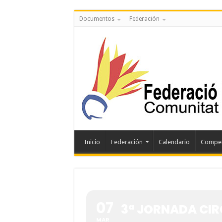
Documentos
Federación
Inicio
Federación
Calendario
Compet
07
3ª JORNADA CIR
MAR