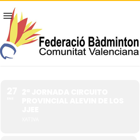
27
2ª JORNADA CIRCUITO
PROVINCIAL ALEVIN DE LOS
ENE
JJEE
XATIVA