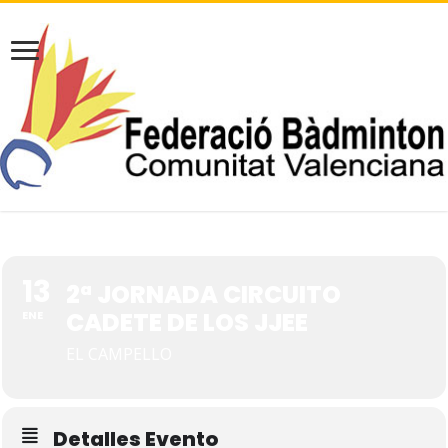
13
2ª JORNADA CIRCUITO
CADETE DE LOS JJEE
ENE
EL CAMPELLO
Detalles Evento