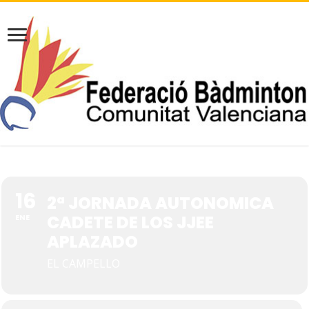
16
2ª JORNADA AUTONOMICA
CADETE DE LOS JJEE
ENE
APLAZADO
EL CAMPELLO