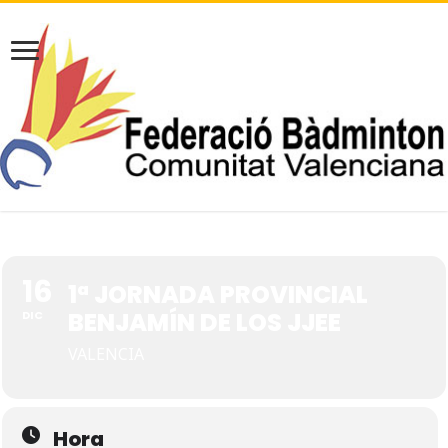
16
1ª JORNADA PROVINCIAL
BENJAMÍN DE LOS JJEE
DIC
VALENCIA
Hora