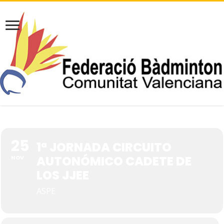
25
1ª JORNADA CIRCUITO
AUTONÓMICO CADETE DE
NOV
LOS JJEE
ASPE