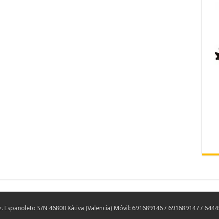
 Españoleto S/N 46800 Xàtiva (Valencia) Móvil: 691689146 / 691689147 / 644