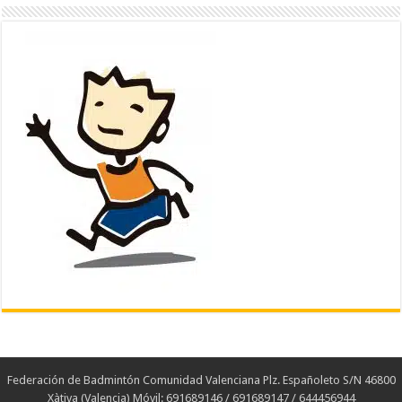
Federación de Badmintón Comunidad Valenciana Plz. Españoleto S/N 46800
Xàtiva (Valencia) Móvil: 691689146 / 691689147 / 644456944