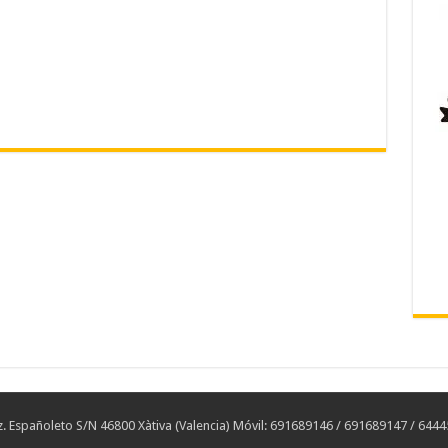
 Españoleto S/N 46800 Xàtiva (Valencia) Móvil: 691689146 / 691689147 / 644