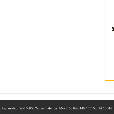
 Españoleto S/N 46800 Xàtiva (Valencia) Móvil: 691689146 / 691689147 / 644