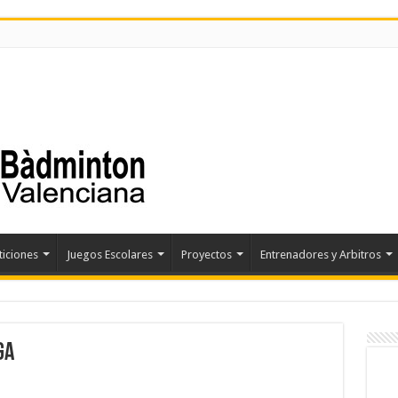
iciones
Juegos Escolares
Proyectos
Entrenadores y Arbitros
GA