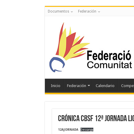
Documentos
Federación
Inicio
Federación
Calendario
Compet
CRÓNICA CBSF 12ª JORNADA LI
12AJORNADA
Descarga