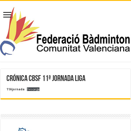
CRÓNICA CBSF 11ª JORNADA LIGA
11Ajornada
Descarga