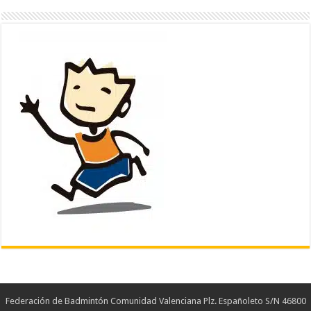
Federación de Badmintón Comunidad Valenciana Plz. Españoleto S/N 46800