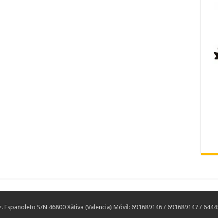
 Españoleto S/N 46800 Xàtiva (Valencia) Móvil: 691689146 / 691689147 / 644