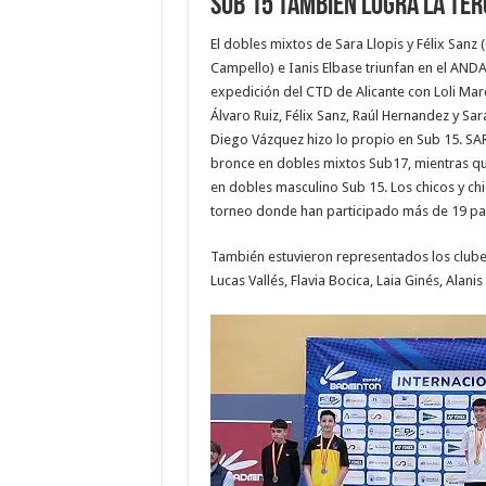
SUB 15 TAMBIEN LOGRA LA TER
El dobles mixtos de Sara Llopis y Félix Sanz
Campello) e Ianis Elbase triunfan en el 
expedición del CTD de Alicante con Loli Marc
Álvaro Ruiz, Félix Sanz, Raúl Hernandez y Sar
Diego Vázquez hizo lo propio en Sub 15. SAR
bronce en dobles mixtos Sub17, mientras q
en dobles masculino Sub 15. Los chicos y ch
torneo donde han participado más de 19 pa
También estuvieron representados los clubes
Lucas Vallés, Flavia Bocica, Laia Ginés, Alani