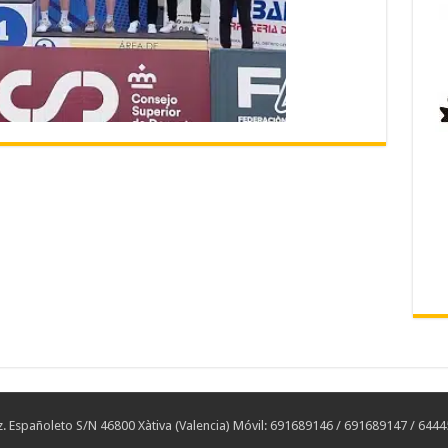
 Españoleto S/N 46800 Xàtiva (Valencia) Móvil: 691689146 / 691689147 / 644