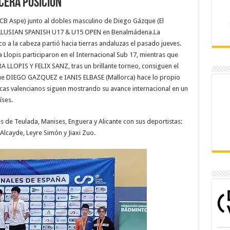
CERA POSICIÓN
 (CB Aspe) junto al dobles masculino de Diego Gázque (El
ANDALUSIAN SPANISH U17 & U15 OPEN en Benalmádena.La
o a la cabeza partió hacia tierras andaluzas el pasado jueves.
a Llopis participaron en el Internacional Sub 17, mientras que
A LLOPIS Y FELIX SANZ, tras un brillante torneo, consiguen el
ue DIEGO GAZQUEZ e IANIS ELBASE (Mallorca) hace lo propio
icas valencianos siguen mostrando su avance internacional en un
íses.
 de Teulada, Manises, Enguera y Alicante con sus deportistas:
s Alcayde, Leyre Simón y Jiaxi Zuo.