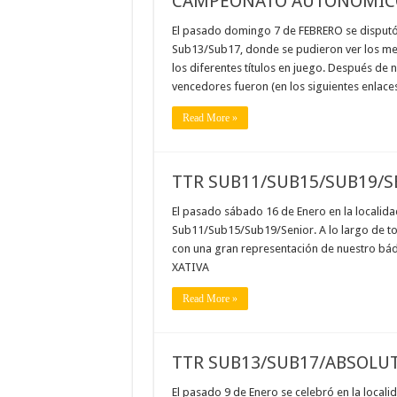
CAMPEONATO AUTONÓMICO
El pasado domingo 7 de FEBRERO se disputó
Sub13/Sub17, donde se pudieron ver los me
los diferentes títulos en juego. Después de
vencedores fueron (en los siguientes enl
Read More »
TTR SUB11/SUB15/SUB19/S
El pasado sábado 16 de Enero en la localida
Sub11/Sub15/Sub19/Senior. A lo largo de t
con una gran representación de nuestro bádm
XATIVA
Read More »
TTR SUB13/SUB17/ABSOLU
El pasado 9 de Enero se celebró en la localid