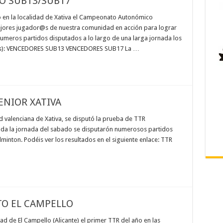
 SUB13/SUB17
 en la localidad de Xativa el Campeonato Autonómico
jores jugador@s de nuestra comunidad en acción para lograr
 numeros partidos disputados a lo largo de una larga jornada los
aces): VENCEDORES SUB13 VENCEDORES SUB17 La …
ENIOR XATIVA
d valenciana de Xativa, se disputó la prueba de TTR
oda la jornada del sabado se disputarón numerosos partidos
inton. Podéis ver los resultados en el siguiente enlace: TTR
TO EL CAMPELLO
ad de El Campello (Alicante) el primer TTR del año en las